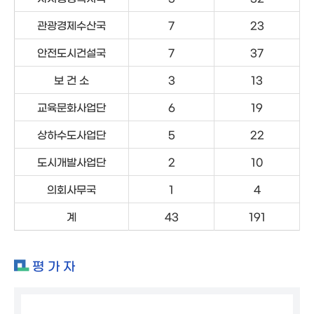
관광경제수산국
7
23
안전도시건설국
7
37
보 건 소
3
13
교육문화사업단
6
19
상하수도사업단
5
22
도시개발사업단
2
10
의회사무국
1
4
계
43
191
평 가 자