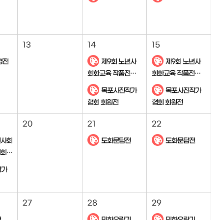
13
14
15
경전
제9회 노년사
제9회 노년사
회화교육 작품전시
회화교육 작품전시
회 '꽃처럼 꿈꾸다.'
회 '꽃처럼 꿈꾸다.'
목포사진작가
목포사진작가
협회 회원전
협회 회원전
20
21
22
년사회
도화문답전
도화문답전
시회
작가
27
28
29
전
민화유랑기
민화유랑기