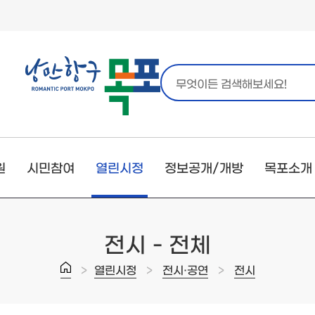
원
시민참여
열린시정
정보공개/개방
목포소개
전시 -
전체
>
>
>
열린시정
전시·공연
전시