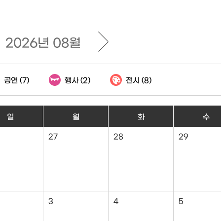
2026년 08월
공연
(7)
행사
(2)
전시
(8)
일
월
화
수
27
28
29
3
4
5