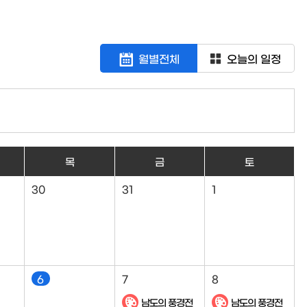
월별전체
오늘의 일정
목
금
토
30
31
1
6
7
8
남도의 풍경전
남도의 풍경전