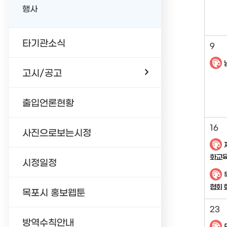
행사
타기관소식
9
고시/공고
출입언론현황
16
사진으로보는시정
화교육
시정일정
'꽃처럼
협회 
목포시 홍보웹툰
23
방역수칙안내