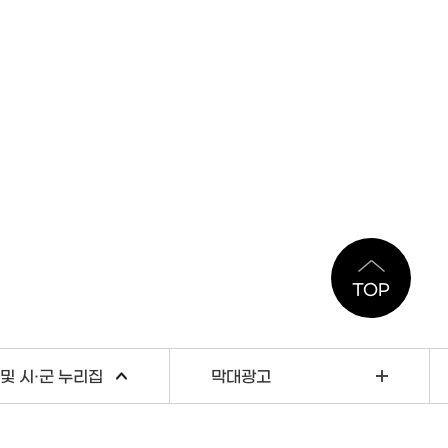
TOP
및 시·군 누리집
막대광고