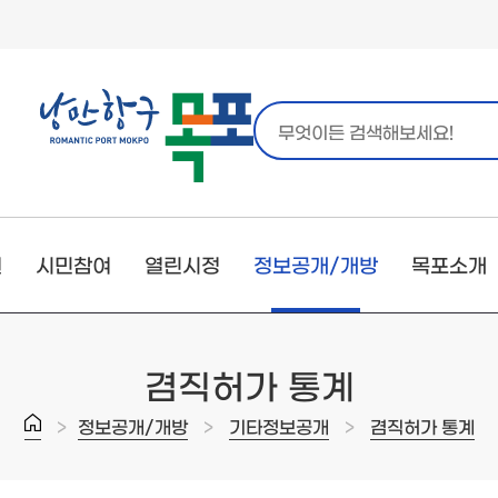
원
시민참여
열린시정
정보공개/개방
목포소개
겸직허가 통계
>
>
>
정보공개/개방
기타정보공개
겸직허가 통계