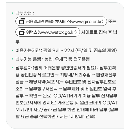
납부방법 :
또는
금융결제원 통합납부서비스(www.giro.or.kr)
사이트로 접속 후 납
위택스 (www.wetax.go.kr)
부
이용가능기간 : 평일 9시 ~ 22시 (토/일 및 공휴일 제외)
납부가능 은행 : 농협, 우체국 등 전국은행
납부절차 (필히 거래은행 공인인증서가 필요) :
납부고객
용 공인인증서 로그인 → 지방세/세외수입 → 환경개선부
담금 → 해당지역(목포시)→ 주민번호 및 전자납부번호로
조회 → 납부청구서선택 → 납부계좌 및 비밀번호 입력 후
납부 → 확인 → 완료
CD/ATM기기 이용 납부 전자납부
번호(고지서에 명시)로 거래은행 및 열린 코너의 CD/AT
M기기의 지로/공과 금 납부 화면 안내에 따라 납부 (납부
할 요금 종류 선택화면에서는 "지방세" 선택)