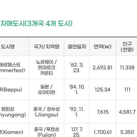
 자매도시(3개국 4개 도시)
인구
도시명
국가/지역명
결연일자
면적(㎢)
(천명)
노르웨이 /
메르페스트
’62. 3.
핀마르크
2,692.81
11.338
mmerfest)
23.
카운티
일본 /
’84. 10.
(Beppu)
125.34
111
오이타현
1.
롄윈강
중국 / 장쑤성
’92. 11.
7,615
4,581.7
anyungang)
(Jiangsu)
1.
중국 /푸젠성
’07. 7.
(Xiamen)
1,700.61
5,350
(Fujian)
25.