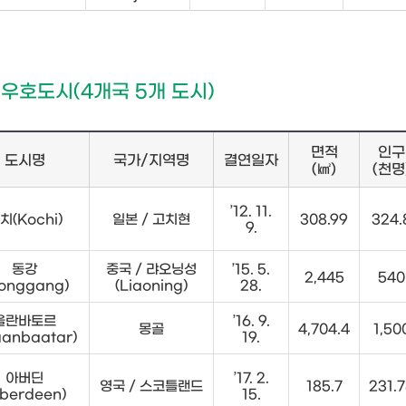
 우호도시(4개국 5개 도시)
면적
인구
도시명
국가/지역명
결연일자
(㎢)
(천명
’12. 11.
치(Kochi)
일본 / 고치현
308.99
324.
9.
동강
중국 / 랴오닝성
’15. 5.
2,445
540
onggang)
(Liaoning)
28.
울란바토르
’16. 9.
몽골
4,704.4
1,50
aanbaatar)
19.
아버딘
’17. 2.
영국 / 스코틀랜드
185.7
231.
berdeen)
15.