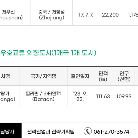
저우산
중국 / 저장성
’17. 7. 7.
22,200
1,17
houshan)
(Zhejiang)
 우호교류 의향도시(1개국 1개 도시)
면적
인구
도시명
국가/지역명
결연일자
(㎢)
(천명)
발랑가
필리핀 / 바타안州
’23. 9.
111.63
109.93
langa)
(Bataan)
22.
담당자
전략산업과 전략기획팀
061-270-3574