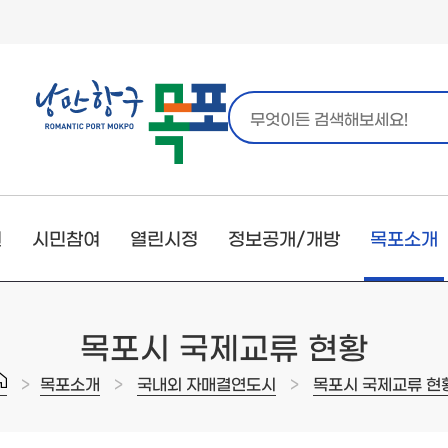
원
시민참여
열린시정
정보공개/개방
목포소개
목포시 국제교류 현황
>
>
>
목포소개
국내외 자매결연도시
목포시 국제교류 현