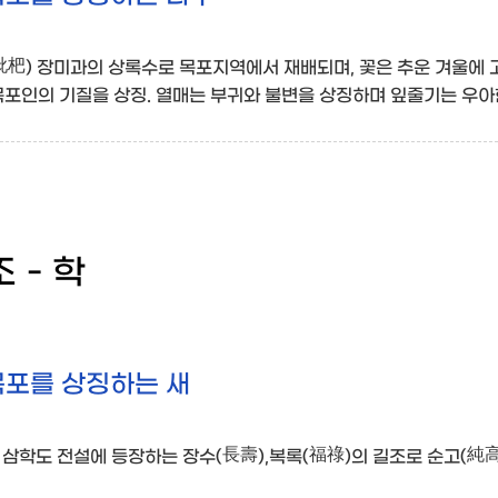
枇杷) 장미과의 상록수로 목포지역에서 재배되며, 꽃은 추운 겨울에
목포인의 기질을 상징. 열매는 부귀와 불변을 상징하며 잎줄기는 우아
 - 학
목포를 상징하는 새
) 삼학도 전설에 등장하는 장수(長壽),복록(福祿)의 길조로 순고(純