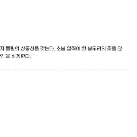
자 돌림의 상통성을 갖는다. 초봄 일찍이 흰 봉우리의 꽃을 잎
인'을 상징한다.