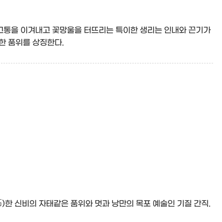
 고통을 이겨내고 꽃망울을 터뜨리는 특이한 생리는 인내와 끈기가
한 품위를 상징한다.
高)한 신비의 자태같은 품위와 멋과 낭만의 목포 예술인 기질 간직.