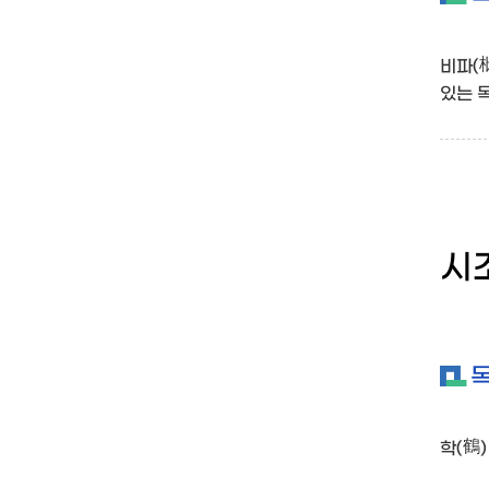
비파(
있는 
시조
학(鶴