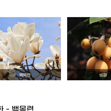
백목련
비파
화 - 백목련