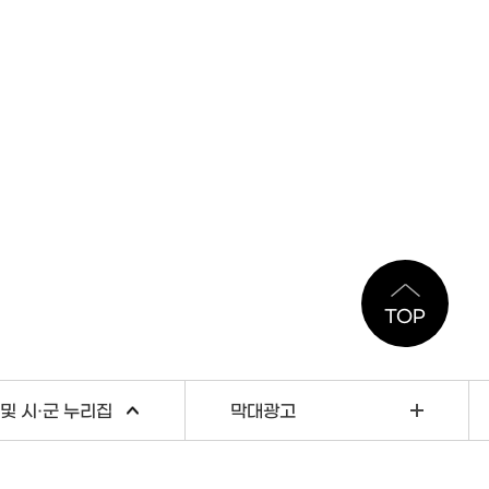
TOP
및 시·군 누리집
막대광고