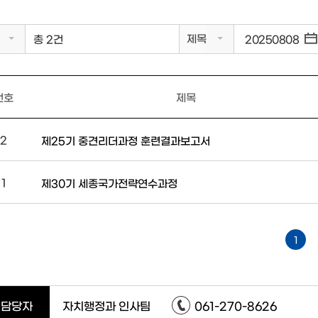
제목
총 2건
번호
제목
2
제25기 중견리더과정 훈련결과보고서
1
제30기 세종국가전략연수과정
1
담당자
자치행정과 인사팀
061-270-8626