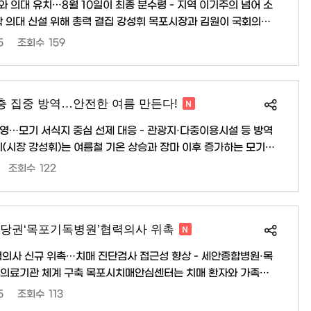
와 의대 유치…8월 10일이 최종 분수령 - 지역 이기주의 넘어 소
총력 결집 강성휘 목포시장과 김원이 국회의원,
일 목포대학교·순천대학교 대학 통합과 의과대학 및 대학병원 유
5
조회수
159
 대립과 갈등을 즉각 중단하고, 오는 8월 10일까지 실질적인 합
 앞서 지난 8월 2일 통합특별시장 주재로
와 순천대 총장을 비롯해 양 지..
충 집중 방역…안전한 여름 만든다!
운영…모기 서식지 중심 선제 대응 - 관광지·다중이용시설 등 방역
 발생을 예방하고 시민 건강을 보호하기 위해 하절기 집중 방역
조회수
122
·연무 소독을 강화하고 있다. 또한 방역 민원이 접수된
 투입해 시민 불편을 최소화..
당권‘목포기독병원’협력의사 위촉
력의사 신규 위촉…치매 진단검사 접근성 향상 - 세안종합병원·목
포시치매안심센터는 치매 환자와 가족의
해 오는 9월부터 목포기독병원 소속 협력의사 1명을 신규 위촉하
5
조회수
113
 확대 운영한다. 그동안 세안종합병원과 목포시의