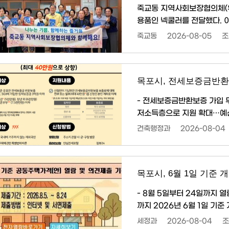
죽교동 지역사회보장협의체(위
용품인 넥쿨러를 전달했다. 이번 ‘시원한 여름나기 사업’은 어르신들의 온열질환 예방과 안부
확인을 위해 마련됐다. 협의
죽교동
2026-08-05
조
와 함께 건강 상태를 살폈다. 윤연심 위원장은 “작은 정성이지만 어르신들이 건강하게 여름을
보내는 데 도움이 되길 바란다”고 말했다. 이상학 죽교동장은 “
실천해 주신 협의체 위원들께 
목포시, 전세보증금반환
- 전세보증금반환보증 가입 무
저소득층으로 지원 확대…예산 소진 시까지 접수 목포
등으로부터 무주택 임차인의 
건축행정과
2026-08-04
반환보증 보증료 지원사업’을 연중 상시 접수한다. 
정 지원사업으로, 기존 청년
- 8월 5일부터 24일까지 열람 및 의견 접수 목포시(시장 강
까지 2026년 6월 1일 기
번 열람 대상은 2026년 1
세정과
2026-08-04
조