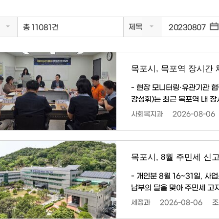
제목
총 11081건
목포시, 목포역 장시간
- 현장 모니터링·유관기관 협력
강성휘)는 최근 목포역 내 
점검과 유관기관 협력체계 강화에 나섰다. 시는 최근 목포역 현
사회복지과
2026-08-06
항과 안전 위해 요인을 점검
한 대상에게는 복지상담과 맞
방안을 마
목포시, 8월 주민세 신
- 개인분 8월 16~31일, 사업소분 8월 1~3
납부의 달을 맞아 주민세 고
는다고 밝혔다. 주민세는 개인분과 사업소분으로 구분된다. 개인분은 2026년 7월 1일 현재
세정과
2026-08-06
조
목포시에 주소를 둔 세대주에게