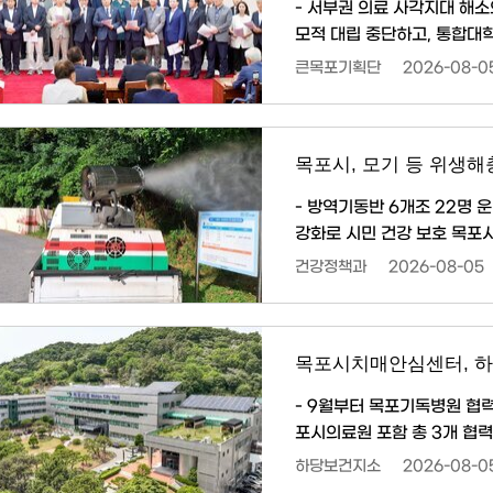
- 서부권 의료 사각지대 해소
모적 대립 중단하고, 통합대학 의대 신설 위해 
이형완 목포시의회 의장은 5
큰목포기획단
2026-08-0
치와 관련해 지역 간 소모적인
의를 도출할 것을 촉구하는 공동 입장문을 발표했다.
열린 긴급 조정회의에는 목포대
목포시, 모기 등 위생해
- 방역기동반 6개조 22명 
강화로 시민 건강 보호 목포시(시장 강성휘)는 여름철 기온 상승과 장마 이후 증가하는 모기
등 위생해충으로 인한 감염병
건강정책과
2026-08-05
소독을 실시하고 있다. 시는 하수구와 쓰레기 적치장 등 방역 취약지역은 물론 공원, 하천변 등
시민 이용이 많은 장소를 중심으로 분무
지역에는 방역기동반을 신속히
목포시치매안심센터, 하
- 9월부터 목포기독병원 협
포시의료원 포함 총 3개 협력의료기관 체계 구축 목
진단검사 접근성을 높이기 위
하당보건지소
2026-08-0
고, 치매 협력의사를 기존 2명에서 3명으로