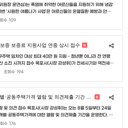
원장 윤연심)는 폭염에 취약한 어르신들을 지원하기 위해 냉감
체 위원들은 각 가정을 방문해 넥쿨러를 전달하고, 사용 방법 안내
회수
109
지역사회를 위해 나눔과 봉사를
감사드린다”며 “민·관 협력을 통해..
보증 보증료 지원사업 연중 상시 접수
주택 임차인 대상 최대 40만 원 지원 - 청년뿐 아니라 전 연령
시(시장 강성휘)가 전세사기와 역전세
전세보증금을 보호하고 주거 안정을 지원하기 위해 ‘전세보증금
조회수
194
이번 사업은 국토교통부가 추진하는 주거안
 중심이었던 지원 대상을 전 연령 저소득층까지 확대하고 소득 기
준도 완화해 보다 많은 시민이 혜택을 받을 수 있도록 했다. 지원 대..
목포시, 6월 1일 기준 개별·공동주택가격 열람 및 의견제출 기간 운영
성휘)는 오는 8월 5일부터 24일
준 개별·공동주택가격에 대한 열람 및 의견제출 기간을 운영한다. 이
월 1일부터 5월 31일까지 토지의 합병·분할, 건물의 신축·용도변경
회수
176