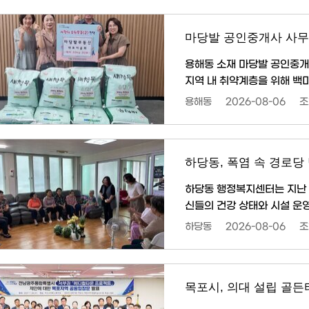
세 미만 미혼 단독세대주는 
과 전년도 부가가치세 과세표준
마당발 공인중개사 사무
용해동 소재 마당발 공인중개
지역 내 취약계층을 위해 백미(20k
지속되는 폭염으로 어려움을 
용해동
2026-08-06
조
세대에 전달될 예정이다. 이윤희 대표는 “작은 정성이지만 어려운 이웃들에게 힘이 되길 바란
다”며 “앞으로도 지역사회에 나눔을 꾸준
이웃을 위한 따뜻한 나눔에 감
하당동, 폭염 속 경로당
하당동 행정복지센터는 지난 
신들의 건강 상태와 시설 운영 실태를 살폈다. 이번 방문
을 확인하고, 냉방기 가동 상
하당동
2026-08-06
조
동 자제, 폭염특보 시 행동요령
하당동장은 “폭염이 이어지는
당을 적극 이용해 주시길 바란