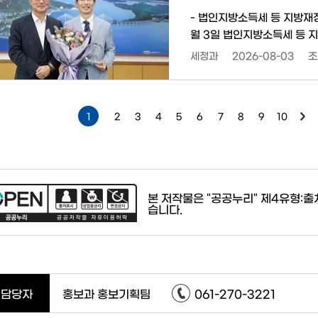
- 법인지방소득세 등 지방재정 확충 기
월 3일 법인지방소득세 등 
준철)에 감사패를 전달했다. 한국은행 목포본부는 전남 서남권 지역의 중소기업 자금 지원과
세정과
2026-08-03
조
지역경제 조사·연구 등을 통
특히 법인지방소득세 등 자주
김준철 본부장은 “뜻깊은 감사패
1
2
3
4
5
6
7
8
9
10
본 저작물은 "공공누리"
제4유형:
습니다.
담당자
홍보과 홍보기획팀
061-270-3221