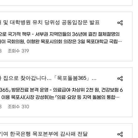
 27호와 해당 공동주택이다. 다만 무허가 등 미공시 주택은 제외
세정과에서도 열람할 수 있다. 개별주택가격에 의..
대 및 대학병원 유치 당위성 공동입장문 발표
으로 국가적 책무 - 서부권 지역민들의 36년에 걸친 절체절명의
당위성을 강조하는 공동입장문을 발표하고, 정부와 전남광주통합
3
조회수
319
한 조속한 추진을 촉구했다. 이번 공동입장문은 지난
 목포시와 순천시 양 지역 시장, 국회의원, 대학 총장 등이 참석
조정회의에서 합의에 이르지 못하고 협상을 오는..
목포시, 의사와 간호사가 집으로 찾아갑니다…「목포돌봄365」방문진료
65」 방문진료 본격 운영 - 의료급여·차상위 2천 원, 건강보험 6
역 돌봄의 통합지
 3. 27.)에 맞춰 목포형 통합돌봄 「목포돌봄365」의 핵심 사업인
3
조회수
310
거동이 불편한 어르신들의 의료 접근성 강화에 나서고 있다. 방
홀로 생활하는 등 병원 방문이 어려운 어르신의 가정을 의사·한
혈압·혈당 측정 등 건..
 기여 한국은행 목포본부에 감사패 전달