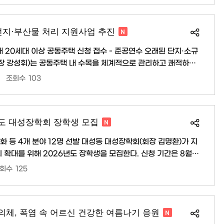
진단검사를 지원해 온 치매안심센터는 하당권에 위치한 목포기독
해 지역 의료 접근성과 진단 편의성을 더욱 높일 계획..
전지·부산물 처리 지원사업 추진
관내 20세대 이상 공동주택 신청 접수 - 준공연수 오래된 단지·소규
위해 ‘공동주택 수목전지 및 부산물 처리 지원사업’을 추진한다.
조회수
103
 지원 조례」에 따른 관내 20세대 이상 공동주택으로, 최근 3년
은 8월 5일부터 21일까지이며, 사업
페이지 고시·공고에..
6년도 대성장학회 장학생 모집
2명 선발 대성동 대성장학회(회장 김명환)가 지
를 위해 2026년도 장학생을 모집한다. 신청 기간은 8월
·고·대) ▲희망(저소득·중·고·대) ▲다자녀(초·중·고) ▲다문화
회수
125
총 12명을 선발해 560만 원의 장학금을 지원할 예정이다. 신청을
목포시청 홈페이지에서 신청서를 내려받아 관련 서류를 갖춘 뒤
대성동 행정복지센터에 방문 접수하면 된다. ..
체, 폭염 속 어르신 건강한 여름나기 응원