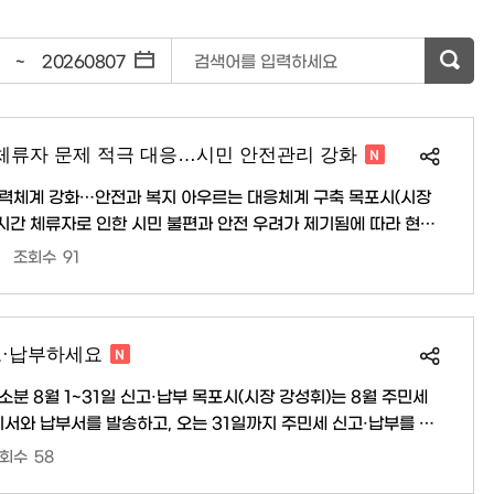
~
검색어를 입력하세요
 체류자 문제 적극 대응…시민 안전관리 강화
체계 강화…안전과 복지 아우르는 대응체계 구축 목포시(시장
장시간 체류자로 인한 시민 불편과 안전 우려가 제기됨에 따라 현장
장을 찾아 이용객들의 불편 사
조회수
91
하고 장시간 체류자 현황을 파악했다. 이를 바탕으로 도움이 필요
춤형 복지서비스를 연계하고, 시민 불편을 최소화하기 위한 관리
련하고 있다. 지난 5일에는 목포역, 역전파출소, 119..
고·납부하세요
1일 신고·납부 목포시(시장 강성휘)는 8월 주민세
지서와 납부서를 발송하고, 오는 31일까지 주민세 신고·납부를 받
회수
58
 1만 1천 원이 부과된다. 다만 기초생활수급자, 미성년자, 30