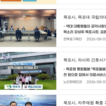
등의 사유가 발생한 개별주택
된다. 주택가격은 부동산공시가격알리미를 통해 확인할 수 있으며, 개별주택가격은 목포시청
목포시, 목포대 국립의
- 역대 대통령들의 공약사항
목소리 강성휘 목포시장, 김원이 국회의원, 이형완 목포시의회 의장은 3일 목포대학교 국립의
과대학 및 대학병원 유치의 
큰목포기획단
2026-08-0
특별시에 서부권 의료 불균형 해소를 위
8월 2일 통합특별시장 주재로
한 통합대학 국립의대 긴급 
- 목포형 통합돌봄 「목포돌봄3
천 원으로 집에서 의료서비스 이용 목포시(시장 강성휘)는 「의료·요양 등 지
원에 관한 법률」 시행(2026.
노인장애인과
2026-08-0
방문진료 서비스를 운영하며, 
문진료는 거동이 불편하거나 
의사와 간호사가 직접 찾아가 
목포시, 자주재원 확충