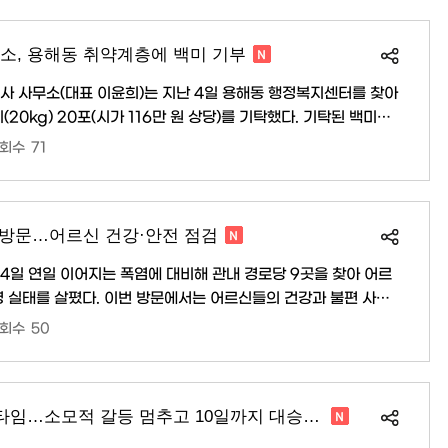
과세 대상에서 제외된다. 사업소분은 목포시에 사업소를 둔 법인
액이 8,000만 원 이상인..
소, 용해동 취약계층에 백미 기부
사 사무소(대표 이윤희)는 지난 4일 용해동 행정복지센터를 찾아
g) 20포(시가 116만 원 상당)를 기탁했다. 기탁된 백미는
겪고 있는 독거노인, 한부모가정, 복지사각지대 등 취약계층 20
회수
71
히 실천하겠다”고 말했다. 김국형 용해동장은 “어려운
사드린다”며 “기탁해 주신..
 방문…어르신 건강·안전 점검
4일 연일 이어지는 폭염에 대비해 관내 경로당 9곳을 찾아 어르
에서는 어르신들의 건강과 불편 사항
태와 실내 환경을 점검했다. 또한 충분한 수분 섭취, 한낮 야외활
회수
50
 등 무더위 대응 수칙을 안내하며 건강관리를 당부했다. 박상희
 만큼 어르신들께서는 무리한 야외활동을 자제하고 시원한 경로
다”며 “앞으로도 현장 방문과 안부 확인을 ..
목포시, 의대 설립 골든타임…소모적 갈등 멈추고 10일까지 대승적 합의 ..