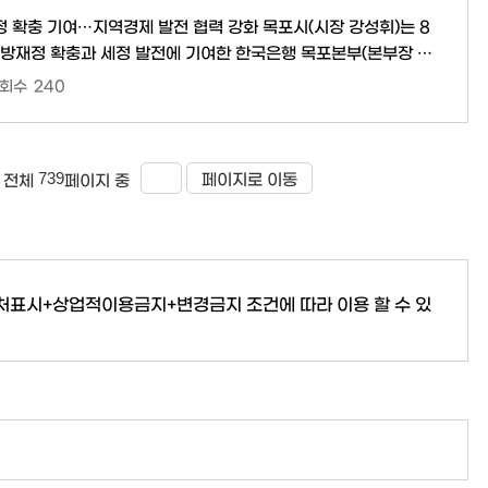
여…지역경제 발전 협력 강화 목포시(시장 강성휘)는 8
지방재정 확충과 세정 발전에 기여한 한국은행 목포본부(본부장 김
회수
240
해 물가와 금융 안정을 뒷받침하며 지역경제 발전에 기여해 왔다.
재원 확충에도 기여한 공로를 인정받아 이번 감사패를 받았다.
를 받게 되어 매우 영광스럽다”며 “ ..
739
페이지로 이동
전체
페이지 중
출처표시+상업적이용금지+변경금지
조건에 따라 이용 할 수 있