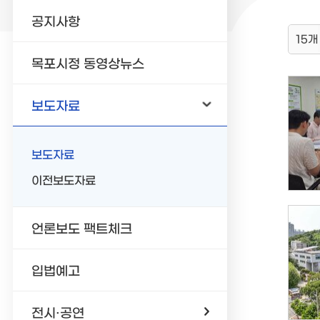
공지사항
15개
목포시정 동영상뉴스
보도자료
보도자료
이전보도자료
언론보도 팩트체크
입법예고
전시·공연