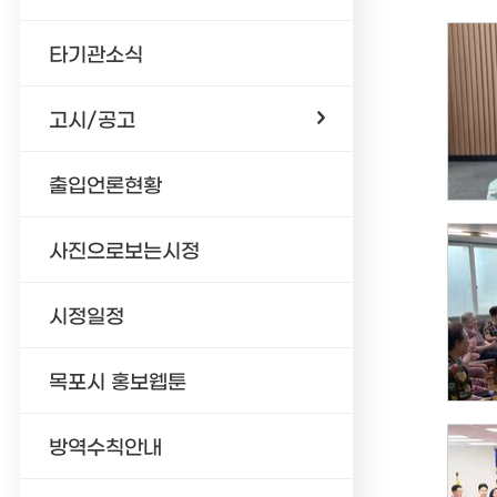
타기관소식
고시/공고
출입언론현황
사진으로보는시정
시정일정
목포시 홍보웹툰
방역수칙안내