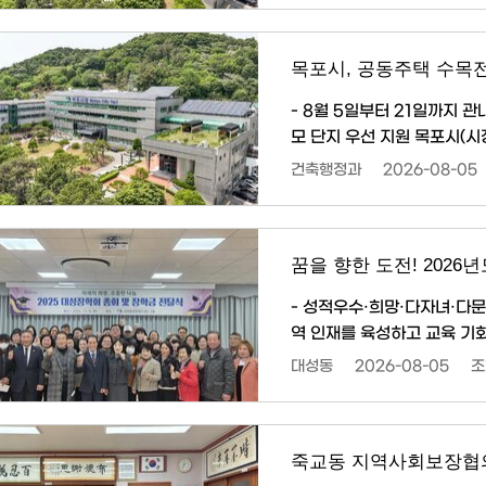
료원 협력의사를 통해 치매 
병원을 협력의료기관으로 추가
목포시, 공동주택 수목
- 8월 5일부터 21일까지 
모 단지 우선 지원 목포시(시장 강성휘)는 공동주택 내 수목을 체계적으로 관리하고 쾌적하고
안전한 주거환경을 조성하기 
건축행정과
2026-08-05
지원 대상은 「목포시 공동주택
이내 동일 사업으로 지원받은 단지는 제외된다. 신청 기간
안내와 신청 서식은 목포시 홈
꿈을 향한 도전! 202
- 성적우수·희망·다자녀·다문화 등 4개 분야 1
역 인재를 육성하고 교육 기회 확대
19일까지이며, ▲성적우수(중
대성동
2026-08-05
조
(초·중·고) 등 4개 분야에서 
희망하는 학생이나 학부모는 
죽교동 지역사회보장협의