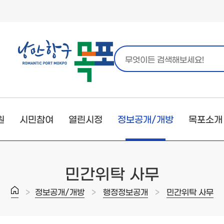
원
시민참여
열린시정
정보공개/개방
목포소개
민간위탁 사무
>
>
>
정보공개/개방
행정정보공개
민간위탁 사무