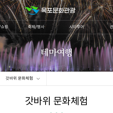
/쇼핑
축제/행사
시티투어
갓바위 문화체험
갓바위 문화체험