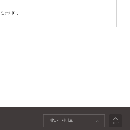
자세히보기
관심콘텐츠 담기
 있습니다.
목포자연사박물관
남농로 135 (용해동)
061-270-8367
자세히보기
관심콘텐츠 담기
김대중노벨평화상기념관
삼학로92번길 68 (산정동)
061-245-5660
자세히보기
관심콘텐츠 담기
패밀리 사이트
TOP