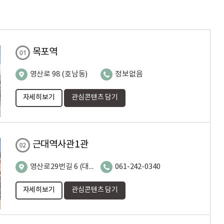
목포역
영산로 98 (호남동)
정보없음
자세히보기
관심콘텐츠 담기
근대역사관1관
영산로29번길 6 (대의동2가)
061-242-0340
자세히보기
관심콘텐츠 담기