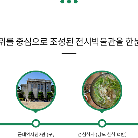
위를 중심으로 조성된 전시박물관을 한눈에
근대역사관2관 (구,
점심식사 (남도 한식 백반)