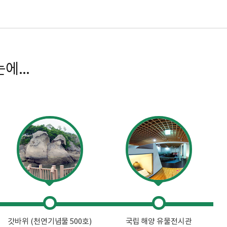
...
갓바위 (천연기념물 500호)
국립 해양 유물전시관