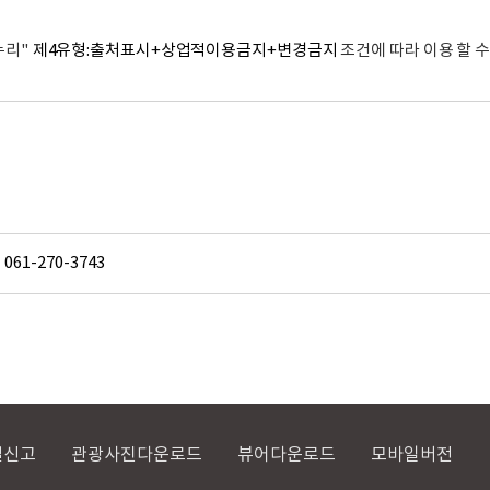
누리"
제4유형:출처표시+상업적이용금지+변경금지
조건에 따라 이용 할 수
061-270-3743
절신고
관광사진다운로드
뷰어다운로드
모바일버전