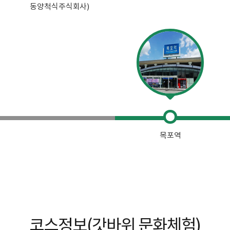
동양척식주식회사)
목포역
코스정보(갓바위 문화체험)