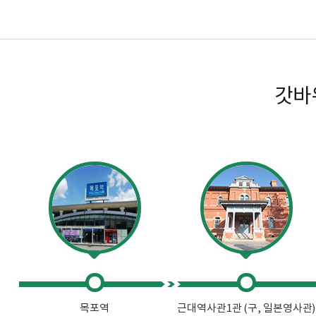
갓바
목포역
근대역사관1관 (구, 일본영사관)