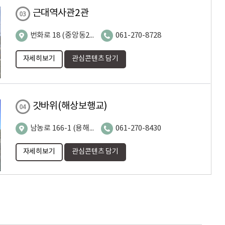
근대역사관2관
번화로 18 (중앙동2가)
061-270-8728
자세히보기
관심콘텐츠 담기
갓바위(해상보행교)
남농로 166-1 (용해동 6-14
061-270-8430
자세히보기
관심콘텐츠 담기
국립해양유산연구소
남농로 136 (용해동)
061-270-2000