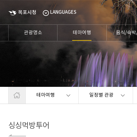
목포시청
LANGUAGES
관광명소
테마여행
음식/숙박
테마여행
일정별 관광
싱싱먹방투어