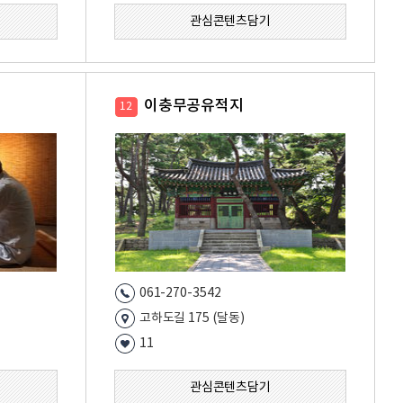
관심콘텐츠담기
이충무공유적지
12
061-270-3542
고하도길 175 (달동)
11
관심콘텐츠담기