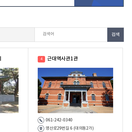
검색어
비
근대역사관1관
4
061-242-0340
영산로29번길 6 (대의동2가)