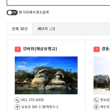
현 지도에서 장소검색
전체
30
건
페이지
1
/
3
갓바위(해상보행교)
경동
1
2
061-270-8430
정보없
남농로 166-1 (용해동 6-1..
해안로1