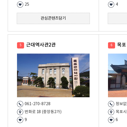
25
4
관심콘텐츠담기
근대역사관2관
목포
5
6
061-270-8728
정보없
번화로 18 (중앙동2가)
목포시
9
6