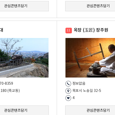
관심콘텐츠담기
관심콘텐츠담기
대
옥장 (玉匠) 장주원
11
70-8359
정보없음
180 (죽교동)
목포시 노송길 32-5
4
관심콘텐츠담기
관심콘텐츠담기