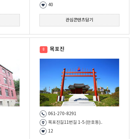
40
관심콘텐츠담기
목포진
8
061-270-8291
목포진길11번길 1-5 (만호동)..
12