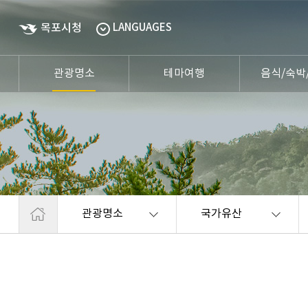
목포시청
LANGUAGES
관광명소
테마여행
음식/숙박
관광명소
국가유산