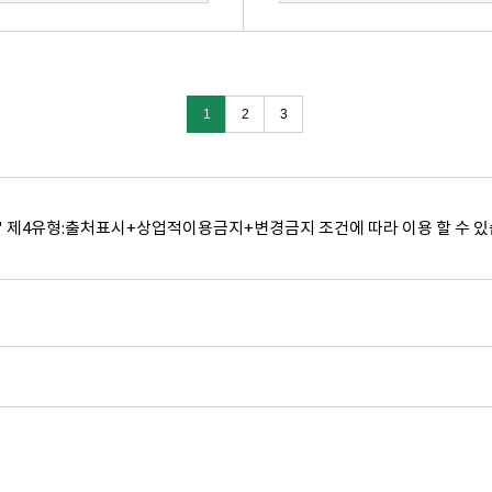
1
2
3
"
제4유형:출처표시+상업적이용금지+변경금지
조건에 따라 이용 할 수 있