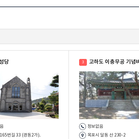
성당
고하도 이충무공 기념
3
음
정보없음
65번길 33 (경동2가)..
목포시 달동 산 230-2