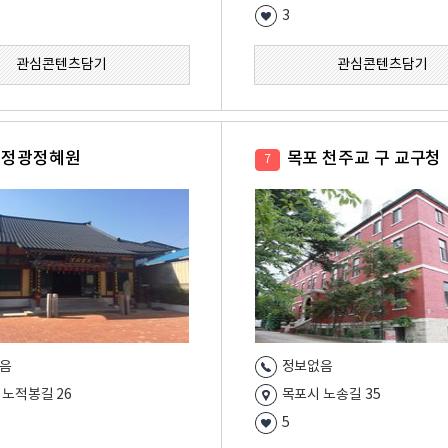
3
관심콘텐츠담기
관심콘텐츠담기
 정광정혜원
목포 천주교 구 교구청
7
음
정보없음
 노적봉길 26
목포시 노송길 35
5