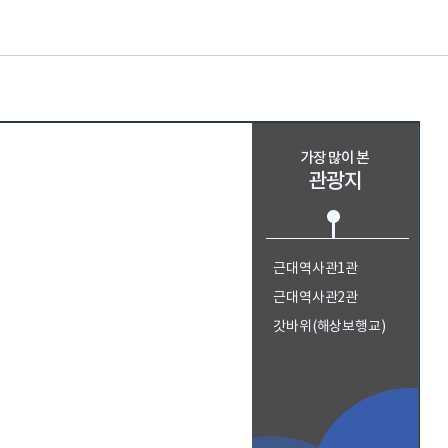
가장 많이 본
관광지
근대역사관1관
근대역사관2관
갓바위(해상보행교)