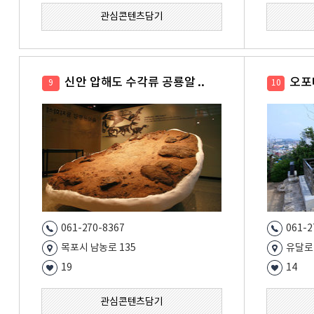
관심콘텐츠담기
신안 압해도 수각류 공룡알 ..
오포
9
10
061-270-8367
061-2
목포시 남농로 135
유달로 
19
14
관심콘텐츠담기