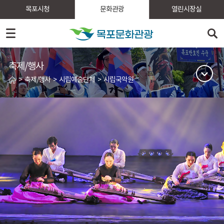
목포시청
문화관광
열린시장실
축제/행사
>
축제/행사
>
시립예술단체
>
시립국악원