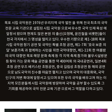
목포 시립 국악원은 1976년 우리지역 국악 발전 을 위해 전국 최초의 국악
전문 교육 기관으로 설립된 시립 국악원 으로써
우수한 국악 인재 육성 에
앞장서 왔으며 현재도 많은 본원 의 출신(오정혜, 윤진철을 비롯한)들이
전국 각지에서 그 명성을 떨치고 있다.
우수한 기량으로 제1-18회 목포
시립 국악원 정기 공연 및 국악인 특별 초청 공연, 제1-7회 '호국 보훈 의
달' 보훈가족 과 함께하는 시민을 위한 국악대향연,
제1-11회 한 여름밤
의 국악 대향연 목포 해양 문화 축제 등 각 지역 축제 참가와 불우시설방문
등
찾아 가는 문화 예술 공연을 통한 약 400여회 의 국내공연과, 일본4회
초청 공연 우즈 베키스탄 초청공연, 중국 길림성 초청공연 등 해외 공연
으로
남도국악의 진수를 마음껏 펼치고 있으며 국악의 대중화와, 국악
인구의 저변 확대에 앞장서고 있으며
또한 우리 국악을 배우고져 하는 이
지역 모든분들께 시립 국악원에 방문하여 국악을 공부 할수 있도록 그
기회를 제공하여 국악 전문 교육 기관 으로써 그 역할을 다하고 있다.