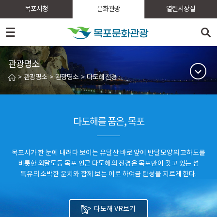
목포시청
문화관광
열린시장실
관광명소
>
관광명소
>
관광명소
>
다도해 전경
다도해를 품은, 목포
목포시가 한 눈에 내려다 보이는 유달산 바로 앞에 반달모양의 고하도를
비롯한 외달도등
목포 인근 다도해의 전경은 목포만이 갖고 있는 섬
특유의 소박한 운치와 함께 보는 이로 하여금 탄성을 지르게 한다.
다도해 VR보기