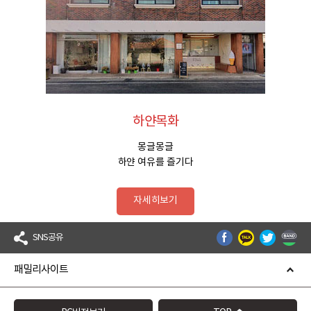
하얀목화
몽글몽글
하얀 여유를 즐기다
자세히보기
SNS공유
패밀리사이트