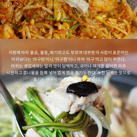
지방에 따라 물곰, 물돔, 배기라고도 부르며 대부분의 사람이 표준어인
아귀보다는 ‘아구탕’이니 ‘아구찜’이니 하여 ‘아구’라고 많이 부른다.
아귀는 생김새와는 달리 맛이 담백하고, 국이나 찌개를 끓이면 아주
시원하고 콩나물을 듬뿍 넣어 맵게 찜을 하기도 한다.
또한 담백한 맛으로
즐기는 아귀탕이나 아귀수육도 별미이다.