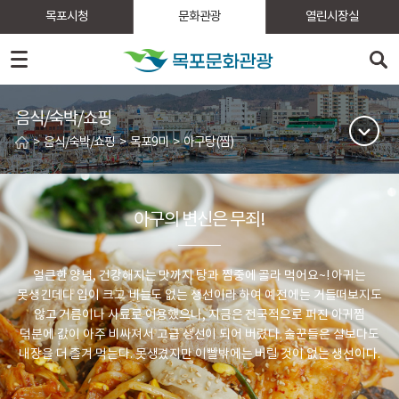
목포시청
문화관광
열린시장실
음식/숙박/쇼핑
>
음식/숙박/쇼핑
>
목포9미
>
아구탕(찜)
아구의 변신은 무죄!
얼큰한 양념, 건강해지는 맛까지 탕과 찜중에 골라 먹어요~!
아귀는
못생긴데다 입이 크고 비늘도 없는 생선이라 하여 예전에는 거들떠보지도
않고 거름이나 사료로 이용했으나,
지금은 전국적으로 퍼진 아귀찜
덕분에 값이 아주 비싸져서 고급 생선이 되어 버렸다.
술꾼들은 살보다도
내장을 더 즐겨 먹는다. 못생겼지만 이빨밖에는 버릴 것이 없는 생선이다.