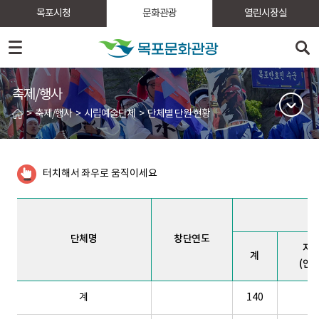
목포시청
문화관광
열린시장실
축제/행사
>
축제/행사
>
시립예술단체
>
단체별 단원 현황
터치해서 좌우로 움직이세요
단체명
창단연도
지
계
(안
계
140
4