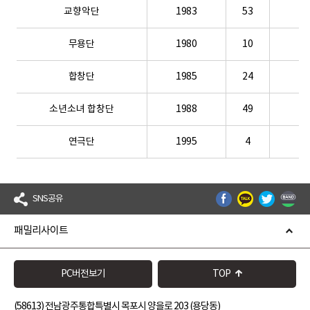
교향악단
1983
53
1
무용단
1980
10
1
합창단
1985
24
1
소년소녀 합창단
1988
49
1
연극단
1995
4
-
SNS공유
패밀리사이트
PC버전보기
TOP
(58613) 전남광주통합특별시 목포시 양을로 203 (용당동)